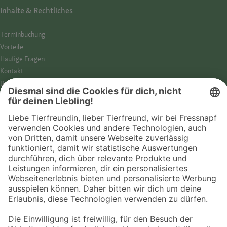
Inhalte & Rechtliches
Termin­buchung
Vorteile
Häufige Fragen
Kontakt
Barrierefreiheit
Impressum
Datenschutz­hinweise
Cookies
AGB
Entdecke Fressnapf
Tierversicherung
GPS-Tracker
Fressnapf Salon
Online-Shop