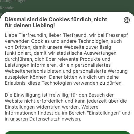
Häufige Fragen
Kontakt
Barrierefreiheit
Impressum
Datenschutz­hinweise
Cookies
AGB
Entdecke Fressnapf
Tierversicherung
GPS-Tracker
Fressnapf Salon
Online-Shop
© 2026 Fressnapf Tiernahrungs GmbH
Westpreußenstraße 32-38
47809 Krefeld