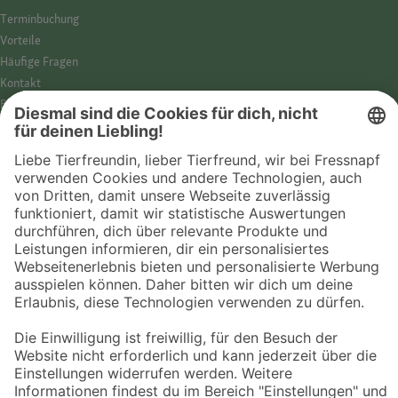
Termin­buchung
Vorteile
Häufige Fragen
Kontakt
Barrierefreiheit
Impressum
Datenschutz­hinweise
Cookies
AGB
Entdecke Fressnapf
Tierversicherung
GPS-Tracker
Fressnapf Salon
Online-Shop
© 2026 Fressnapf Tiernahrungs GmbH
Westpreußenstraße 32-38