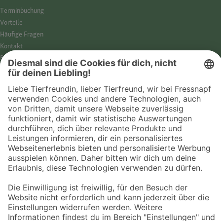
Termin­buchung
Vorteile
Häufige Fragen
Kontakt
Barrierefreiheit
Impressum
Datenschutz­hinweise
Cookies
AGB
Entdecke Fressnapf
Tierversicherung
GPS-Tracker
Fressnapf Salon
Online-Shop
© 2026 Fressnapf Tiernahrungs GmbH
Westpreußenstraße 32-38