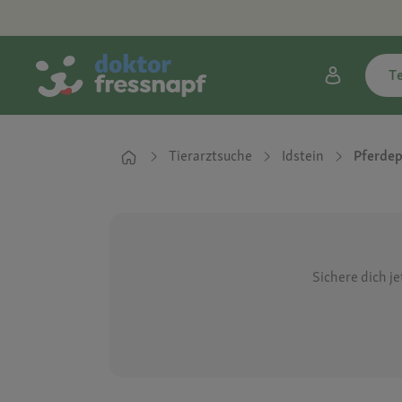
T
Tierarztsuche
Idstein
Pferdep
Sichere dich j