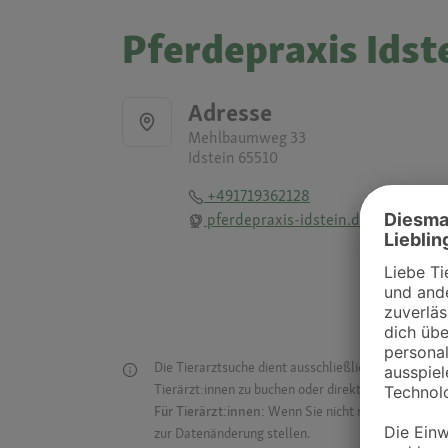
Pferdepraxis Idst
Adresse
Mehlbaumweg 33
Idstein 65510
+491719362128
pferdepraxis-idstein.de
Die Tierarztsuche dient ausschließlich dazu, Tierar
Tierärzt:innen zu buchen oder direkt mit ihnen in Kon
Für Tierärzt:innen:
Wenn Sie nicht mehr auf der Dr
zur Datenänderung stellen.