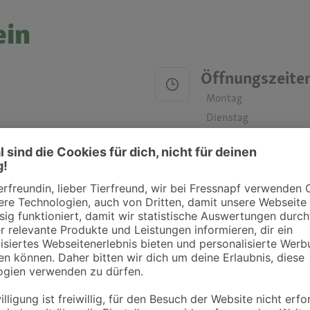
ein
Öffnungszeite
Montag
Dienstag
Mittwoch
Donnerstag
Freitag
Samstag
Sonntag
ztpraxen und Kliniken in deiner Nähe übersichtlich anzuzeigen. Über Dr. Fressnap
takt zu treten. Bitte wende dich hierfür direkt an die jeweilige Praxis oder Klin
. Fressnapf Tierarztsuche als Praxis gelistet werden oder Ihre Daten ändern 