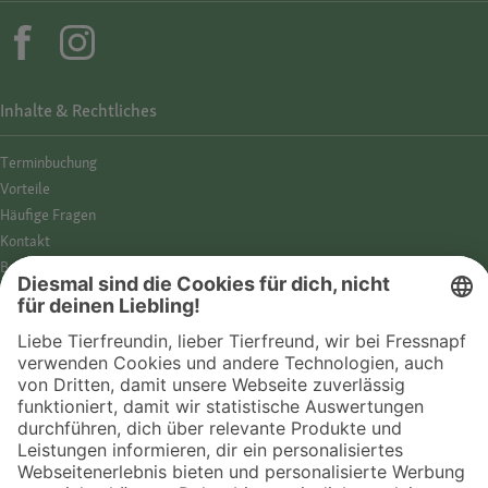
Inhalte & Rechtliches
Termin­buchung
Vorteile
Häufige Fragen
Kontakt
Barrierefreiheit
Impressum
Datenschutz­hinweise
Cookies
AGB
Entdecke Fressnapf
Tierversicherung