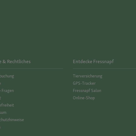
e & Rechtliches
Entdecke Fressnapf
­buchung
Tierversicherung
e
GPS-Tracker
e Fragen
Fressnapf Salon
t
Online-Shop
efreiheit
sum
hutz­hinweise
s