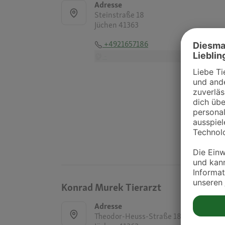
Adresse
Steinstraße 18
Jüchen 41363
+4921657186
-
Konrad Murek Tierarzt
Adresse
Theodor-Heuss-Straße 18