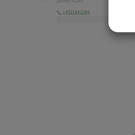
Jüchen 41363
+4921642285
-