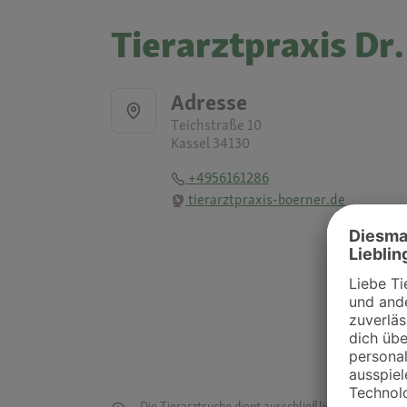
Tierarztpraxis Dr
Adresse
Teichstraße 10
Kassel 34130
+4956161286
tierarztpraxis-boerner.de
Die Tierarztsuche dient ausschließlich dazu, Tierar