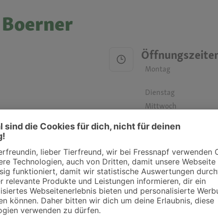
. Boerner
Öffnungszeite
Montag
Dienstag
Mittwoch
Donnerstag
Freitag
Samstag
Sonntag
ztpraxen und Kliniken in deiner Nähe übersichtlich anzuzeigen. Über Dr. Fressnap