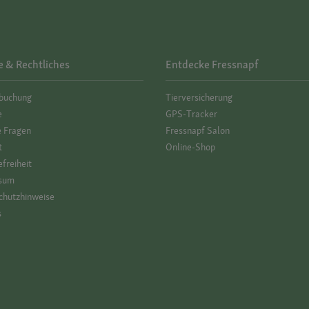
e & Rechtliches
Entdecke Fressnapf
­buchung
Tierversicherung
e
GPS-Tracker
e Fragen
Fressnapf Salon
t
Online-Shop
efreiheit
sum
hutz­hinweise
s