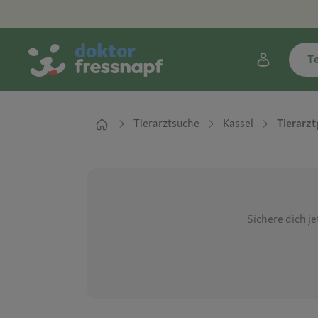
T
Tierarztsuche
Kassel
Tierarzt
Sichere dich j