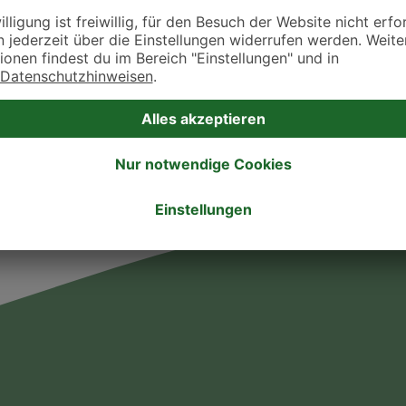
takt zu treten. Bitte wende dich hierfür direkt an die jeweilige Praxis oder Klin
. Fressnapf Tierarztsuche als Praxis gelistet werden oder Ihre Daten ändern 