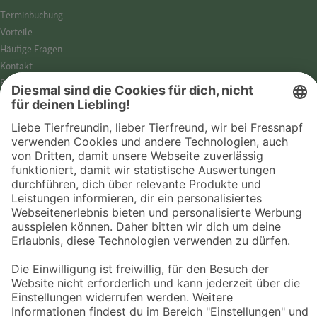
Termin­buchung
Vorteile
Häufige Fragen
Kontakt
Barrierefreiheit
Impressum
Datenschutz­hinweise
Cookies
AGB
Entdecke Fressnapf
Tierversicherung
GPS-Tracker
Fressnapf Salon
Online-Shop
© 2026 Fressnapf Tiernahrungs GmbH
Westpreußenstraße 32-38