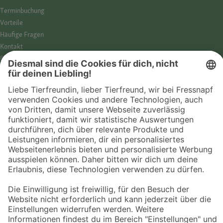
Termin­buchung
Vorteile
Häufige Fragen
Kontakt
Barrierefreiheit
Impressum
Datenschutz­hinweise
Cookies
AGB
Entdecke Fressnapf
Tierversicherung
GPS-Tracker
Fressnapf Salon
Online-Shop
© 2026 Fressnapf Tiernahrungs GmbH
Westpreußenstraße 32-38