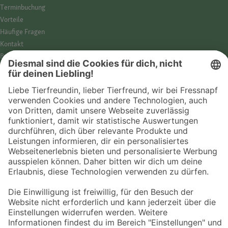
Termin­buchung
Vorteile
Häufige Fragen
Kontakt
Barrierefreiheit
Impressum
Datenschutz­hinweise
Cookies
AGB
Entdecke Fressnapf
Tierversicherung
GPS-Tracker
Fressnapf Salon
Online-Shop
© 2026 Fressnapf Tiernahrungs GmbH
Westpreußenstraße 32-38