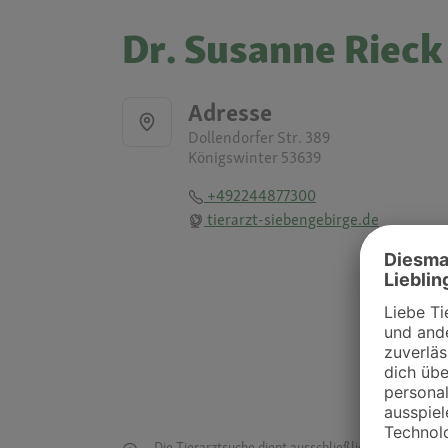
Dr. Susanne Rieck
Adresse
Dollendorfer Str. 389
Königswinter 53639
+492244877300
tierarzt-siebengebirge.de
Die Tierarztsuche dient ausschließlich dazu, Tierar