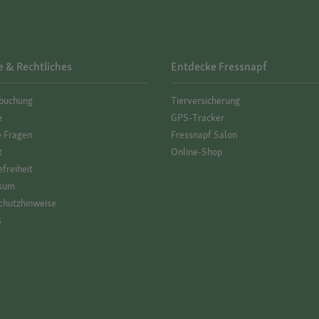
e & Rechtliches
Entdecke Fressnapf
­buchung
Tierversicherung
e
GPS-Tracker
e Fragen
Fressnapf Salon
t
Online-Shop
efreiheit
sum
hutz­hinweise
s