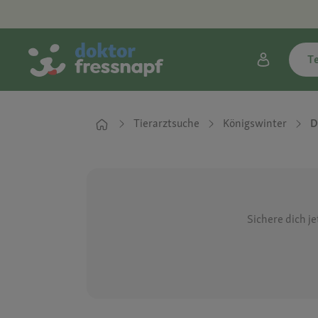
T
Tierarztsuche
Königswinter
D
Sichere dich j