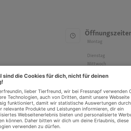
Öffnungszeite
Montag
Dienstag
Mittwoch
Donnerstag
Freitag
Samstag
Sonntag
ztpraxen und Kliniken in deiner Nähe übersichtlich anzuzeigen. Über Dr. Fressnap