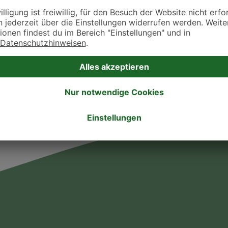
takt zu treten. Bitte wende dich hierfür direkt an die jeweilige Praxis oder Klin
. Fressnapf Tierarztsuche als Praxis gelistet werden oder Ihre Daten ändern 