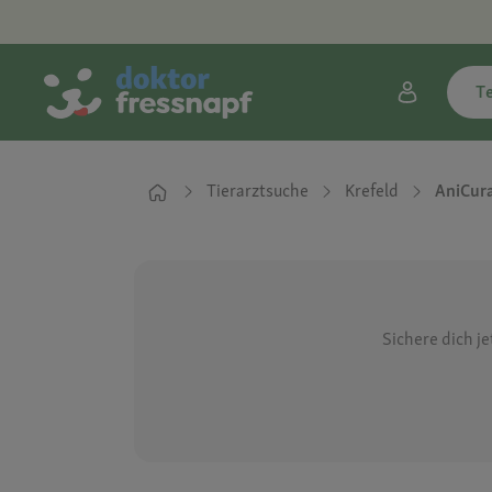
T
Tierarztsuche
Krefeld
AniCura
Sichere dich j