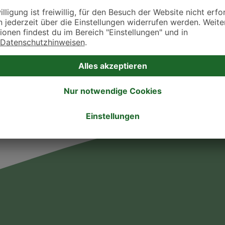
takt zu treten. Bitte wende dich hierfür direkt an die jeweilige Praxis oder Klin
. Fressnapf Tierarztsuche als Praxis gelistet werden oder Ihre Daten ändern 