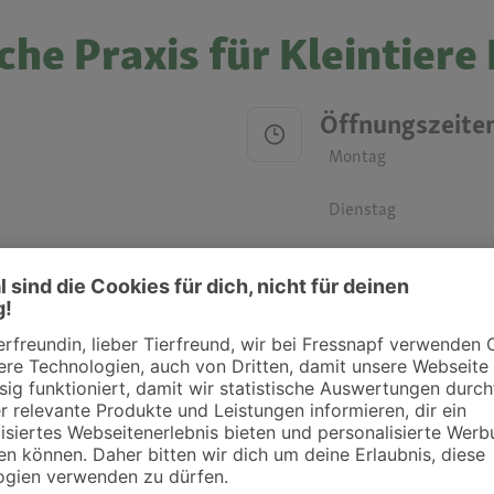
che Praxis für Kleintiere
Öffnungszeite
Montag
Dienstag
Mittwoch
Donnerstag
Freitag
Samstag
Sonntag
ztpraxen und Kliniken in deiner Nähe übersichtlich anzuzeigen. Über Dr. Fressnap