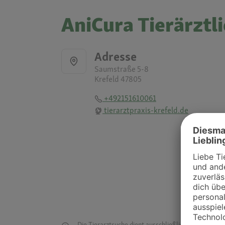
AniCura Tierärztli
Adresse
Saumstraße 5-8
Krefeld 47805
+492151610061
tierarztpraxis-krefeld.de
Die Tierarztsuche dient ausschließlich dazu, Tierar