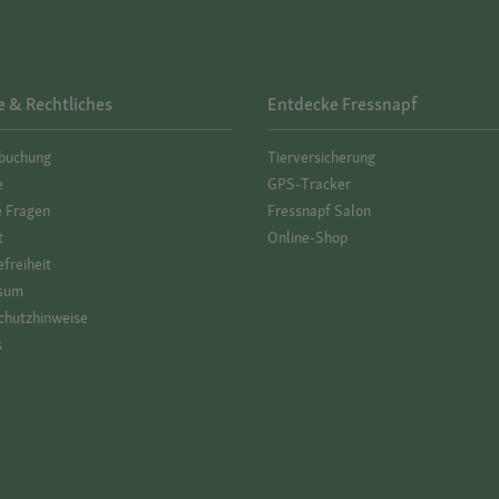
e & Rechtliches
Entdecke Fressnapf
­buchung
Tierversicherung
e
GPS-Tracker
e Fragen
Fressnapf Salon
t
Online-Shop
efreiheit
sum
hutz­hinweise
s