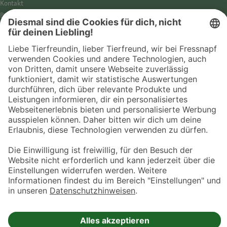
Kontakt
Barrierefreiheit
Impressum
Datenschutz­hinweise
Cookies
AGB
Entdecke Fressnapf
Tierversicherung
GPS-Tracker
Fressnapf Salon
Online-Shop
© 2026 Fressnapf Tiernahrungs GmbH
Westpreußenstraße 32-38
47809 Krefeld