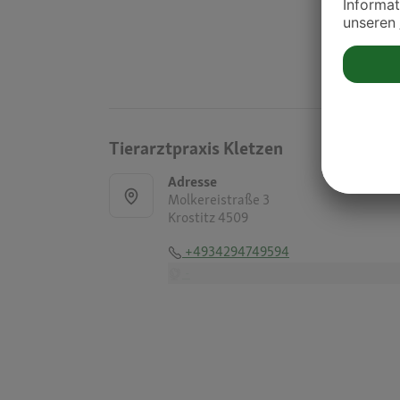
Tierarztpraxis Kletzen
Adresse
Molkereistraße 3
Krostitz 4509
+4934294749594
-