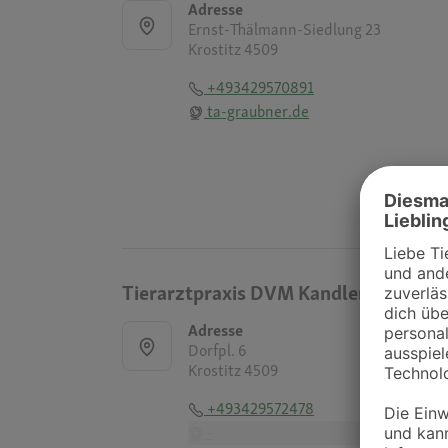
Adresse
Ernst-Thälmann-Siedlung 23
Krostitz 4509
+493429570891
ta-graubner.de
Tierarztpraxis DVM Kandler
Adresse
Dorfpl. 6
Krostitz 4509
+493429572478
-