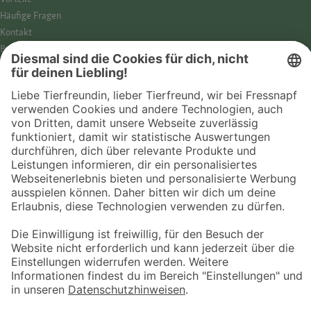
Häufige Fragen
Kontakt
Barrierefreiheit
Impressum
Datenschutz­hinweise
Cookies
AGB
Entdecke Fressnapf
Tierversicherung
GPS-Tracker
Fressnapf Salon
Online-Shop
© 2026 Fressnapf Tiernahrungs GmbH
Westpreußenstraße 32-38
47809 Krefeld