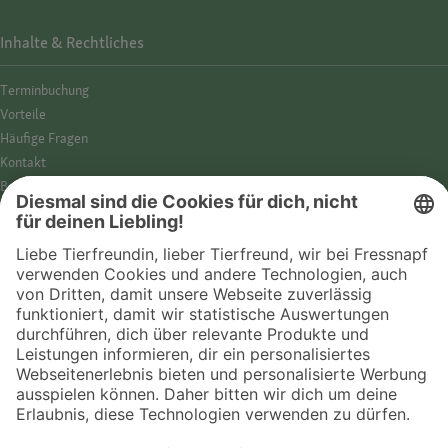
Inhalte & Rechtliches
Termin­buchung
Vorteile
Häufige Fragen
Kontakt
Barrierefreiheit
Impressum
Datenschutz­hinweise
Cookies
AGB
Entdecke Fressnapf
Tierversicherung
GPS-Tracker
Fressnapf Salon