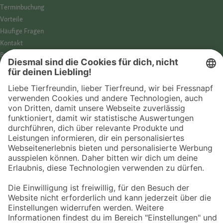
Termin­buchung
Vorteile
Häufige Fragen
Kontakt
Barrierefreiheit
Impressum
Datenschutz­hinweise
Cookies
AGB
Entdecke Fressnapf
Tierversicherung
GPS-Tracker
Fressnapf Salon
Online-Shop
© 2026 Fressnapf Tiernahrungs GmbH
Westpreußenstraße 32-38