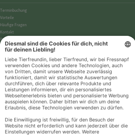
Termin­buchung
Vorteile
Häufige Fragen
Kontakt
Barrierefreiheit
Impressum
Datenschutz­hinweise
Cookies
AGB
Entdecke Fressnapf
Tierversicherung
GPS-Tracker
Fressnapf Salon
Online-Shop
© 2026 Fressnapf Tiernahrungs GmbH