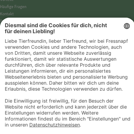
Häufige Fragen
Kontakt
Barrierefreiheit
Impressum
Datenschutz­hinweise
Cookies
AGB
Entdecke Fressnapf
Tierversicherung
GPS-Tracker
Fressnapf Salon
Online-Shop
© 2026 Fressnapf Tiernahrungs GmbH
Westpreußenstraße 32-38
47809 Krefeld