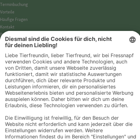
Termin­buchung
Vorteile
Häufige Fragen
Kontakt
Barrierefreiheit
Impressum
Datenschutz­hinweise
Cookies
AGB
Entdecke Fressnapf
Tierversicherung
GPS-Tracker
Fressnapf Salon
Online-Shop
© 2026 Fressnapf Tiernahrungs GmbH
Westpreußenstraße 32-38