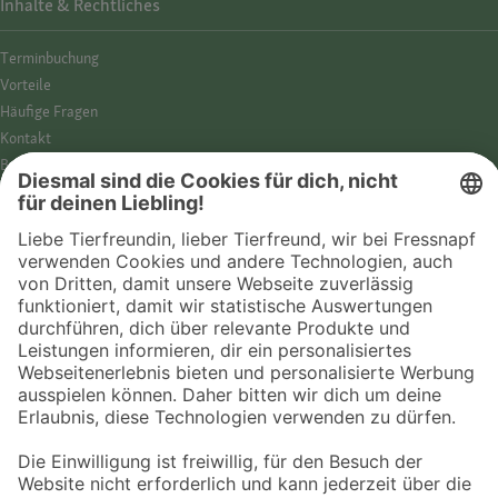
Inhalte & Rechtliches
Termin­buchung
Vorteile
Häufige Fragen
Kontakt
Barrierefreiheit
Impressum
Datenschutz­hinweise
Cookies
AGB
Entdecke Fressnapf
Tierversicherung
GPS-Tracker
Fressnapf Salon
Online-Shop