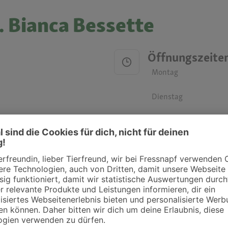
. Bianca Bessette
Öffnungszeite
Montag
Dienstag
Mittwoch
Donnerstag
Freitag
Samstag
Sonntag
ztpraxen und Kliniken in deiner Nähe übersichtlich anzuzeigen. Über Dr. Fressnap