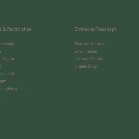
e & Rechtliches
Entdecke Fressnapf
­buchung
Tierversicherung
e
GPS-Tracker
e Fragen
Fressnapf Salon
t
Online-Shop
efreiheit
sum
hutz­hinweise
s