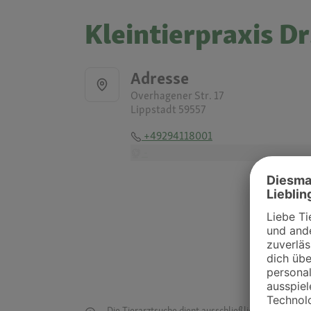
Kleintierpraxis Dr
Adresse
Overhagener Str. 17
Lippstadt 59557
+49294118001
-
Die Tierarztsuche dient ausschließlich dazu, Tierar