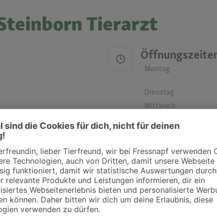
Steinborn Tierarzt
Öffnungszeite
Montag
Dienstag
Mittwoch
Donnerstag
Freitag
Samstag
Sonntag
ztpraxen und Kliniken in deiner Nähe übersichtlich anzuzeigen. Über Dr. Fressnap