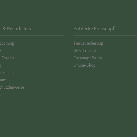
e & Rechtliches
Entdecke Fressnapf
­buchung
Tierversicherung
e
GPS-Tracker
e Fragen
Fressnapf Salon
t
Online-Shop
efreiheit
sum
hutz­hinweise
s