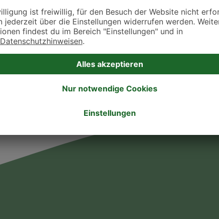
takt zu treten. Bitte wende dich hierfür direkt an die jeweilige Praxis oder Klin
. Fressnapf Tierarztsuche als Praxis gelistet werden oder Ihre Daten ändern 