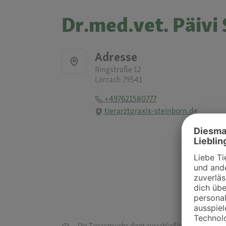
Dr.med.vet. Päivi 
Adresse
Ringstraße 12
Lörrach 79541
+497621580777
tierarztpraxis-steinborn.de
Die Tierarztsuche dient ausschließlich dazu, Tierar