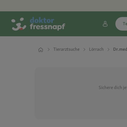
T
Tierarztsuche
Lörrach
Dr.med.
Sichere dich j