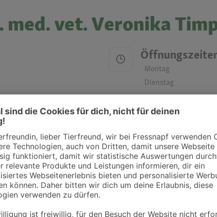
r. med. vet. Veronika Tim
Öffnungszeite
Montag
Dienstag
Mittwoch
Donnerstag
Freitag
Samstag
Sonntag
ztpraxen und Kliniken in deiner Nähe übersichtlich anzuzeigen. Über Dr. Fressnap
takt zu treten. Bitte wende dich hierfür direkt an die jeweilige Praxis oder Klin
. Fressnapf Tierarztsuche als Praxis gelistet werden oder Ihre Daten ändern 