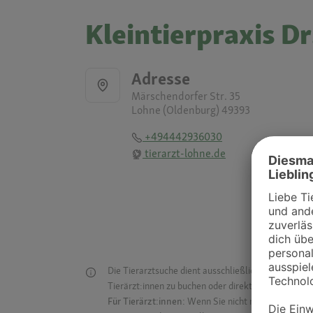
Kleintierpraxis D
Adresse
Märschendorfer Str. 35
Lohne (Oldenburg) 49393
+494442936030
tierarzt-lohne.de
Die Tierarztsuche dient ausschließlich dazu, Tierar
Tierärzt:innen zu buchen oder direkt mit ihnen in Kon
Für Tierärzt:innen:
Wenn Sie nicht mehr auf der Dr