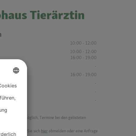
phaus Tierärztin
n
10:00 - 12:00
10:00 - 12:00
16:00 - 19:00
-
16:00 - 19:00
-
-
-
f ist es nicht möglich, Termine bei den gelisteten
ik.
möchten, können Sie sich
hier
abmelden oder eine Anfrage