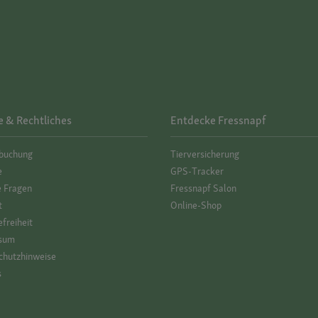
e & Rechtliches
Entdecke Fressnapf
­buchung
Tierversicherung
e
GPS-Tracker
e Fragen
Fressnapf Salon
t
Online-Shop
efreiheit
sum
hutz­hinweise
s