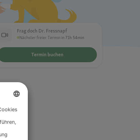
Frag doch Dr. Fressnapf
Nächster freier Termin in
71h 54min
Termin buchen