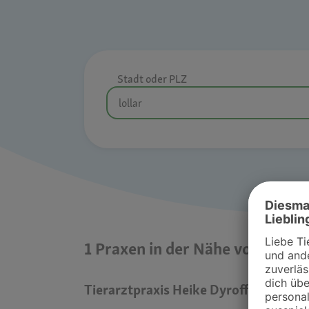
Stadt oder PLZ
1 Praxen in der Nähe von lollar
Tierarztpraxis Heike Dyroff