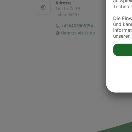
Adresse
Talstraße 19
Lollar 35457
+496406905154
tierarzt-visite.de