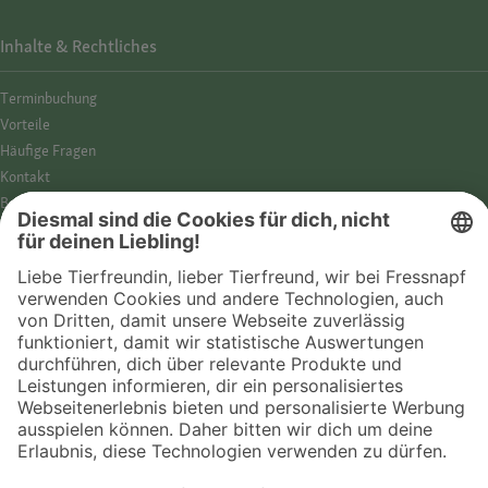
Inhalte & Rechtliches
Termin­buchung
Vorteile
Häufige Fragen
Kontakt
Barrierefreiheit
Impressum
Datenschutz­hinweise
Cookies
AGB
Entdecke Fressnapf
Tierversicherung
GPS-Tracker
Fressnapf Salon