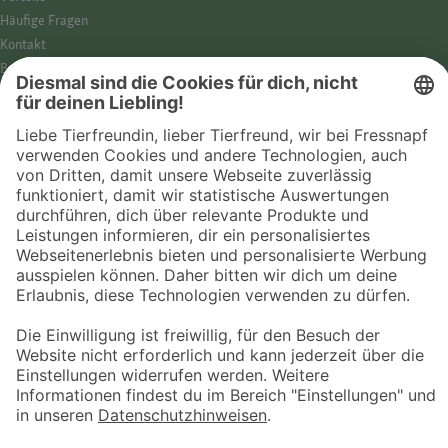
Häufige Fragen
Kontakt
Barrierefreiheit
Impressum
Datenschutz­hinweise
Cookies
AGB
Entdecke Fressnapf
Tierversicherung
GPS-Tracker
Fressnapf Salon
Online-Shop
© 2026 Fressnapf Tiernahrungs GmbH
Westpreußenstraße 32-38
47809 Krefeld