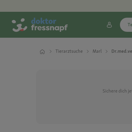
T
Tierarztsuche
Marl
Dr.med.ve
Sichere dich j