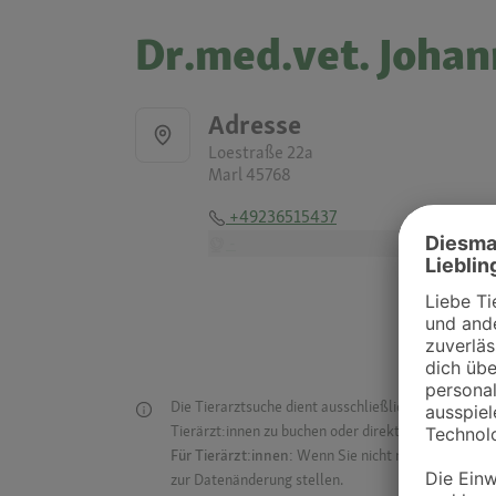
Dr.med.vet. Johan
Adresse
Loestraße 22a
Marl 45768
+49236515437
-
Die Tierarztsuche dient ausschließlich dazu, Tierar
Tierärzt:innen zu buchen oder direkt mit ihnen in Kon
Für Tierärzt:innen:
Wenn Sie nicht mehr auf der Dr
zur Datenänderung stellen.