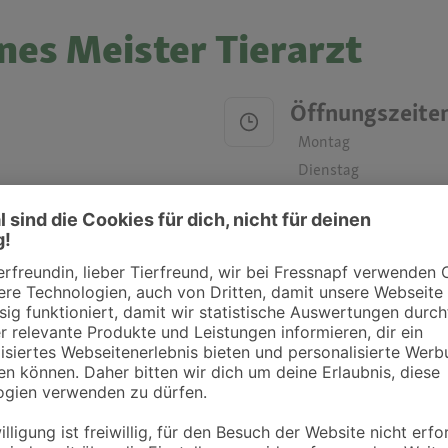
nes Meister Tierarzt
Öffnungszeite
Montag
Dienstag
Mittwoch
Donnerstag
Freitag
Samstag
Sonntag
ztpraxen und Kliniken in deiner Nähe übersichtlich anzuzeigen. Über Dr. Fressnap
takt zu treten. Bitte wende dich hierfür direkt an die jeweilige Praxis oder Klin
. Fressnapf Tierarztsuche als Praxis gelistet werden oder Ihre Daten ändern 