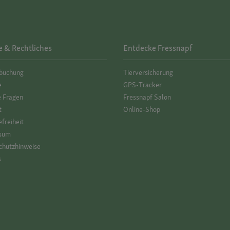
e & Rechtliches
Entdecke Fressnapf
­buchung
Tierversicherung
e
GPS-Tracker
e Fragen
Fressnapf Salon
t
Online-Shop
efreiheit
sum
hutz­hinweise
s