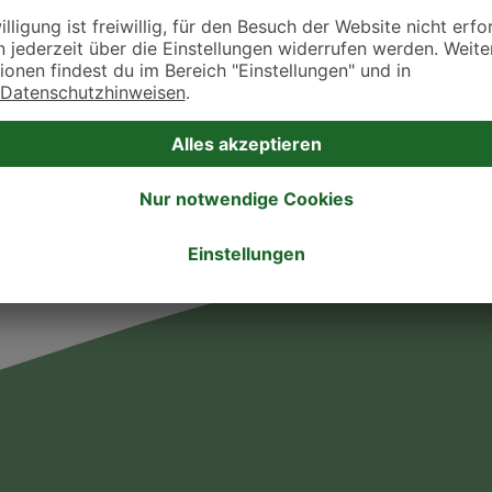
takt zu treten. Bitte wende dich hierfür direkt an die jeweilige Praxis oder Klin
. Fressnapf Tierarztsuche als Praxis gelistet werden oder Ihre Daten ändern 