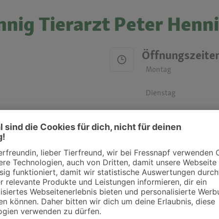
nnig Tierarzt Peter Henn
Öffnungszeite
Montag
Dienstag
Mittwoch
Donnerstag
Freitag
Samstag
Sonntag
ztpraxen und Kliniken in deiner Nähe übersichtlich anzuzeigen. Über Dr. Fressnap