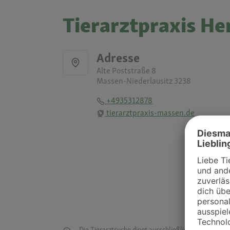
Tierarztpraxis He
Adresse
Alte Poststraße 8
Massen-Niederlausitz 3238
+4935312878
tierarztpraxis-massen.de
Die Tierarztsuche dient ausschließlich dazu, Tierar