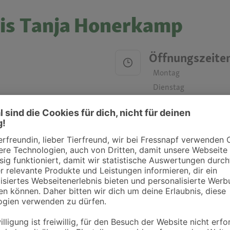
xis Tanja Honerkamp
Öffnungszeite
Montag
Dienstag
Mittwoch
Donnerstag
Freitag
Samstag
Sonntag
ztpraxen und Kliniken in deiner Nähe übersichtlich anzuzeigen. Über Dr. Fressnap
takt zu treten. Bitte wende dich hierfür direkt an die jeweilige Praxis oder Klin
. Fressnapf Tierarztsuche als Praxis gelistet werden oder Ihre Daten ändern 