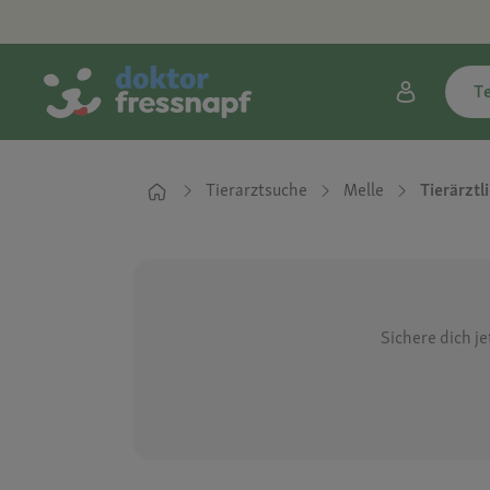
T
Tierarztsuche
Melle
Tierärzt
Sichere dich j