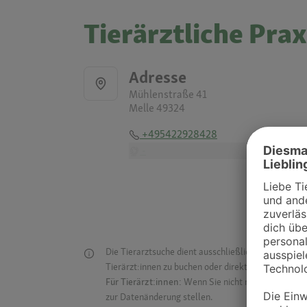
Tierärztliche Pra
Adresse
Mühlenstraße 41
Melle 49324
+495422928428
-
Die Tierarztsuche dient ausschließlich dazu, Tierar
Tierärzt:innen zu buchen oder direkt mit ihnen in Kon
Für Tierärzt:innen:
Wenn Sie nicht mehr auf der Dr
zur Datenänderung stellen.