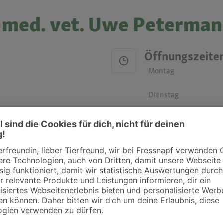
. med. vet. Uwe Peterma
Öffnungszeite
Montag
Dienstag
Mittwoch
Donnerstag
Freitag
Samstag
Sonntag
ztpraxen und Kliniken in deiner Nähe übersichtlich anzuzeigen. Über Dr. Fressnap