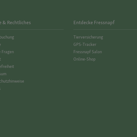
e & Rechtliches
Entdecke Fressnapf
­buchung
Tierversicherung
e
GPS-Tracker
e Fragen
Fressnapf Salon
t
Online-Shop
efreiheit
sum
hutz­hinweise
s