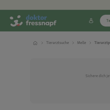
T
Tierarztsuche
Melle
Tierarzt
Sichere dich j