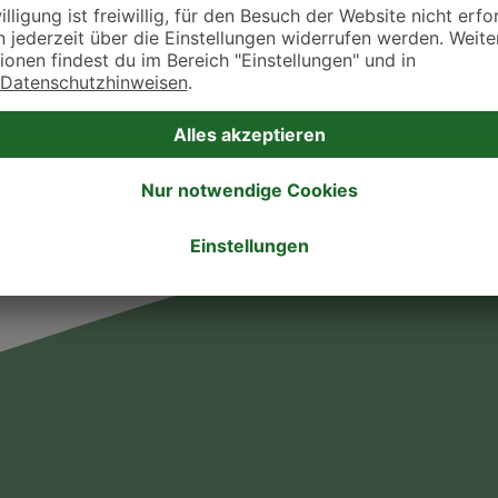
takt zu treten. Bitte wende dich hierfür direkt an die jeweilige Praxis oder Klin
. Fressnapf Tierarztsuche als Praxis gelistet werden oder Ihre Daten ändern 