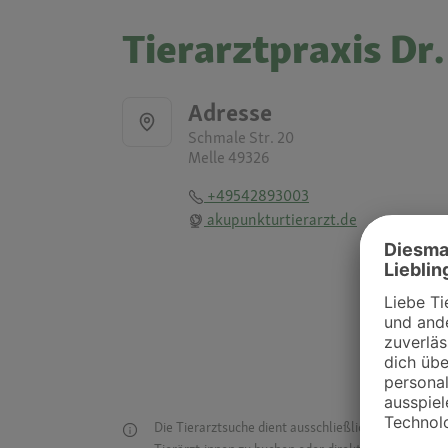
Tierarztpraxis Dr
Adresse
Schmale Str. 20
Melle 49326
+49542893003
akupunkturtierarzt.de
Die Tierarztsuche dient ausschließlich dazu, Tierar