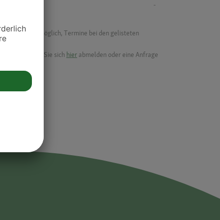
-
f ist es nicht möglich, Termine bei den gelisteten
ik.
möchten, können Sie sich
hier
abmelden oder eine Anfrage