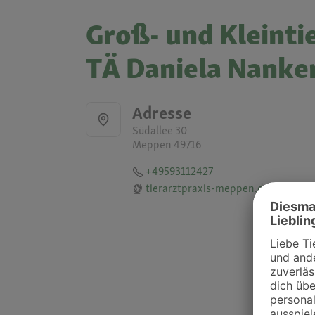
Groß- und Kleinti
TÄ Daniela Nank
Adresse
Südallee 30
Meppen 49716
+49593112427
tierarztpraxis-meppen.de