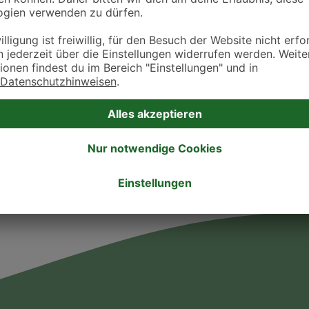
Sonntag
ztpraxen und Kliniken in deiner Nähe übersichtlich anzuzeigen. Über Dr. Fressnap
takt zu treten. Bitte wende dich hierfür direkt an die jeweilige Praxis oder Klin
. Fressnapf Tierarztsuche als Praxis gelistet werden oder Ihre Daten ändern 