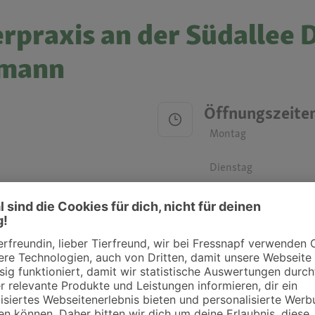
erpraxis an der Südallee 
emann
Öffnungszeite
Montag
Dienstag
Mittwoch
Donnerstag
Freitag
Samstag