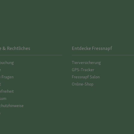
e & Rechtliches
Entdecke Fressnapf
­buchung
Tierversicherung
e
GPS-Tracker
e Fragen
Fressnapf Salon
t
Online-Shop
efreiheit
sum
hutz­hinweise
s