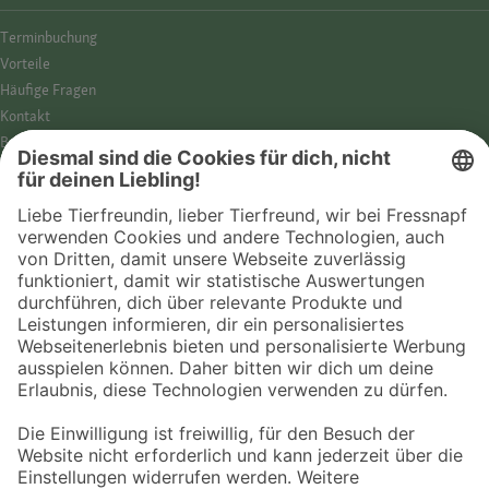
Termin­buchung
Vorteile
Häufige Fragen
Kontakt
Barrierefreiheit
Impressum
Datenschutz­hinweise
Cookies
AGB
Entdecke Fressnapf
Tierversicherung
GPS-Tracker
Fressnapf Salon
Online-Shop
© 2026 Fressnapf Tiernahrungs GmbH