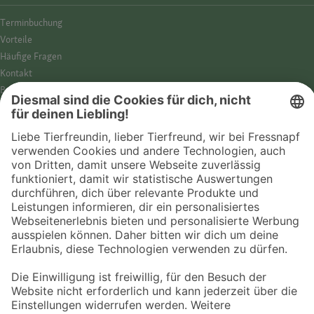
Termin­buchung
Vorteile
Häufige Fragen
Kontakt
Barrierefreiheit
Impressum
Datenschutz­hinweise
Cookies
AGB
Entdecke Fressnapf
Tierversicherung
GPS-Tracker
Fressnapf Salon
Online-Shop
© 2026 Fressnapf Tiernahrungs GmbH