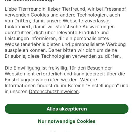
Datenschutz­hinweise
Cookies
AGB
Entdecke Fressnapf
Tierversicherung
GPS-Tracker
Fressnapf Salon
Online-Shop
© 2026 Fressnapf Tiernahrungs GmbH
Westpreußenstraße 32-38
47809 Krefeld