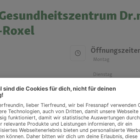
 Gesundheitszentrum Dr.
-Roxel
Öffnungszeite
Montag
Dienstag
Mittwoch
Donnerstag
Freitag
Samstag
Sonntag