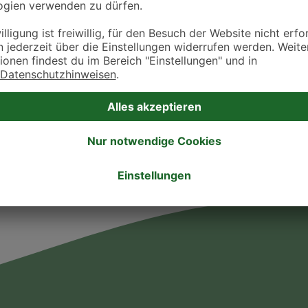
ztpraxen und Kliniken in deiner Nähe übersichtlich anzuzeigen. Über Dr. Fressnap
takt zu treten. Bitte wende dich hierfür direkt an die jeweilige Praxis oder Klin
. Fressnapf Tierarztsuche als Praxis gelistet werden oder Ihre Daten ändern 