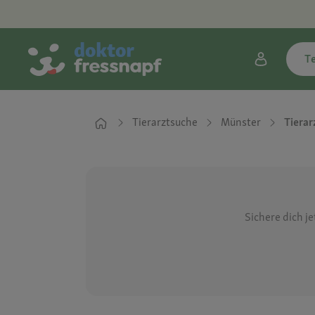
T
Tierarztsuche
Münster
Tierar
Sichere dich j