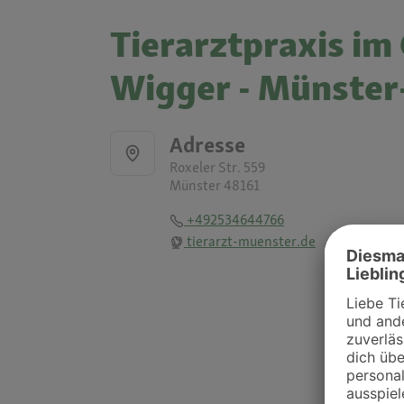
Tierarztpraxis im
Wigger - Münster
Adresse
Roxeler Str. 559
Münster 48161
+492534644766
tierarzt-muenster.de