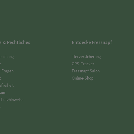
e & Rechtliches
Entdecke Fressnapf
­buchung
Tierversicherung
e
GPS-Tracker
e Fragen
Fressnapf Salon
t
Online-Shop
efreiheit
sum
hutz­hinweise
s