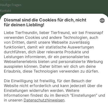
Häufige Fragen
Kontakt
Barrierefreiheit
Impressum
Datenschutz­hinweise
Cookies
AGB
Entdecke Fressnapf
Tierversicherung
GPS-Tracker
Fressnapf Salon
Online-Shop
© 2026 Fressnapf Tiernahrungs GmbH
Westpreußenstraße 32-38
47809 Krefeld