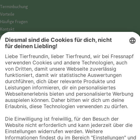
Termin­buchung
Vorteile
Häufige Fragen
Kontakt
Barrierefreiheit
Impressum
Datenschutz­hinweise
Cookies
AGB
Entdecke Fressnapf
Tierversicherung
GPS-Tracker
Fressnapf Salon
Online-Shop
© 2026 Fressnapf Tiernahrungs GmbH
Westpreußenstraße 32-38