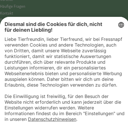
Häufige Fragen
Kontakt
Barrierefreiheit
Impressum
Datenschutz­hinweise
Cookies
AGB
Entdecke Fressnapf
Tierversicherung
GPS-Tracker
Fressnapf Salon
Online-Shop
© 2026 Fressnapf Tiernahrungs GmbH
Westpreußenstraße 32-38
47809 Krefeld