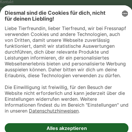
Kontakt
Barrierefreiheit
Impressum
Datenschutz­hinweise
Cookies
AGB
Entdecke Fressnapf
Tierversicherung
GPS-Tracker
Fressnapf Salon
Online-Shop
© 2026 Fressnapf Tiernahrungs GmbH
Westpreußenstraße 32-38
47809 Krefeld