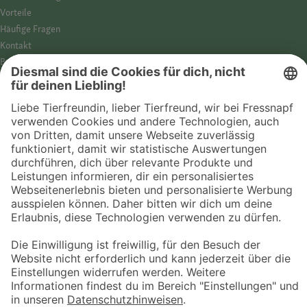
Vorteile
Häufige Fragen
Kontakt
Barrierefreiheit
Impressum
Datenschutz­hinweise
Cookies
AGB
Entdecke Fressnapf
Tierversicherung
GPS-Tracker
Fressnapf Salon
Online-Shop
© 2026 Fressnapf Tiernahrungs GmbH
Westpreußenstraße 32-38
47809 Krefeld