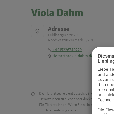
Viola Dahm
Adresse
Feldberger Str 20
Nordwestuckermark 17291
+4915226740229
tierarztpraxis-dahm.de
Die Tierarztsuche dient ausschließlich dazu, Tierar
Tierärzt:innen zu buchen oder direkt mit ihnen in Kon
Für Tierärzt:innen:
Wenn Sie nicht mehr auf der Dr
zur Datenänderung stellen.