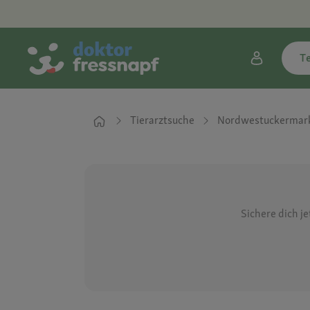
T
Tierarztsuche
Nordwestuckermar
Sichere dich j