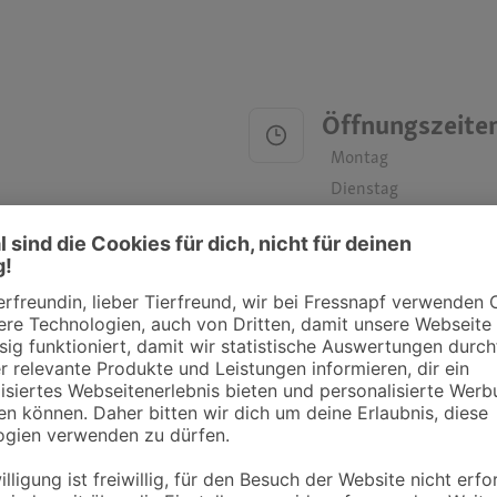
Öffnungszeite
Montag
Dienstag
Mittwoch
Donnerstag
Freitag
Samstag
Sonntag
ztpraxen und Kliniken in deiner Nähe übersichtlich anzuzeigen. Über Dr. Fressnap
takt zu treten. Bitte wende dich hierfür direkt an die jeweilige Praxis oder Klin
. Fressnapf Tierarztsuche als Praxis gelistet werden oder Ihre Daten ändern 