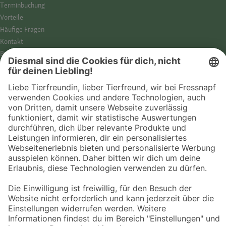
Termin­buchung
Vorteile
Häufige Fragen
Kontakt
Barrierefreiheit
Impressum
Datenschutz­hinweise
Cookies
AGB
Entdecke Fressnapf
Tierversicherung
GPS-Tracker
Fressnapf Salon
Online-Shop
© 2026 Fressnapf Tiernahrungs GmbH
Westpreußenstraße 32-38