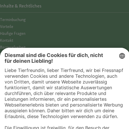
Inhalte & Rechtliches
Termin­buchung
Vorteile
Häufige Fragen
Kontakt
Barrierefreiheit
Impressum
Datenschutz­hinweise
Cookies
AGB
Entdecke Fressnapf
Tierversicherung
GPS-Tracker
Fressnapf Salon
Online-Shop