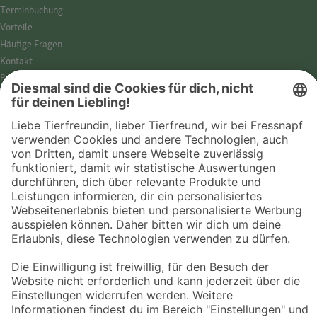
Termin­buchung
Vorteile
Häufige Fragen
Kontakt
Barrierefreiheit
Impressum
Datenschutz­hinweise
Cookies
AGB
Entdecke Fressnapf
Tierversicherung
GPS-Tracker
Fressnapf Salon
Online-Shop
© 2026 Fressnapf Tiernahrungs GmbH
Westpreußenstraße 32-38