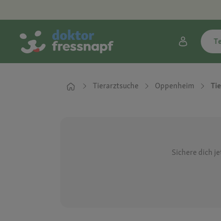
T
Tierarztsuche
Oppenheim
Ti
Sichere dich j