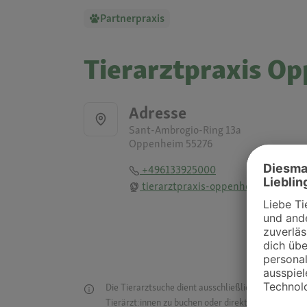
Partnerpraxis
Tierarztpraxis O
Adresse
Sant-Ambrogio-Ring 13a
Oppenheim 55276
+496133925000
tierarztpraxis-oppenheim.de
Die Tierarztsuche dient ausschließlich dazu, Tierar
Tierärzt:innen zu buchen oder direkt mit ihnen in Kon