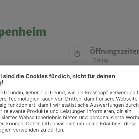
ppenheim
Öffnungszeite
Montag
Dienstag
Mittwoch
Donnerstag
Freitag
Samstag
Sonntag
ztpraxen und Kliniken in deiner Nähe übersichtlich anzuzeigen. Über Dr. Fressnap
takt zu treten. Bitte wende dich hierfür direkt an die jeweilige Praxis oder Klin