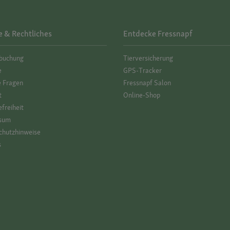
e & Rechtliches
Entdecke Fressnapf
­buchung
Tierversicherung
e
GPS-Tracker
e Fragen
Fressnapf Salon
t
Online-Shop
efreiheit
sum
hutz­hinweise
s