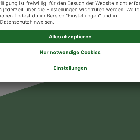
. Fressnapf Tierarztsuche als Praxis gelistet werden oder Ihre Daten ändern 