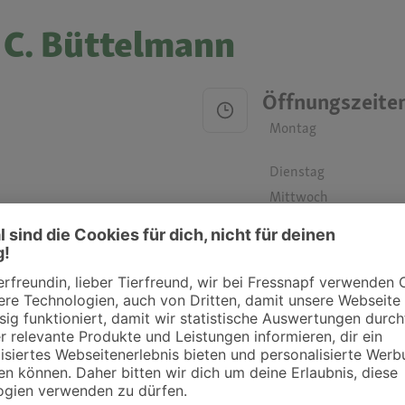
. C. Büttelmann
Öffnungszeite
Montag
Dienstag
Mittwoch
Donnerstag
Freitag
Samstag
Sonntag
ztpraxen und Kliniken in deiner Nähe übersichtlich anzuzeigen. Über Dr. Fressnap