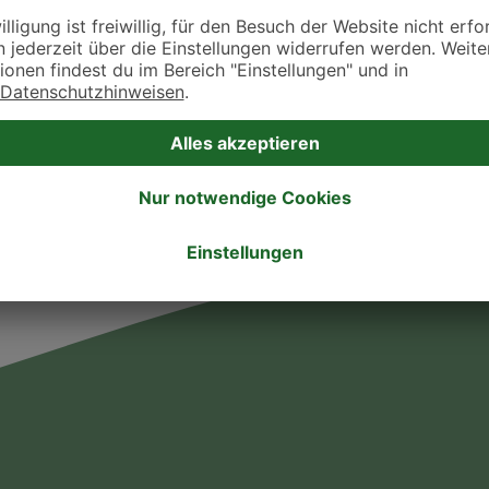
takt zu treten. Bitte wende dich hierfür direkt an die jeweilige Praxis oder Klin
. Fressnapf Tierarztsuche als Praxis gelistet werden oder Ihre Daten ändern 