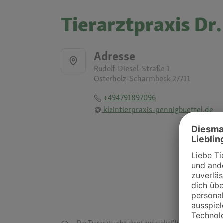
Tierarztpraxis Dr
Adresse
Rudolf-Diesel-Straße 1
Osterholz-Scharmbeck 27711
+494791897096
kleintierpraxis-pennigbuettel.de
Die Tierarztsuche dient ausschließlich dazu, Tierar