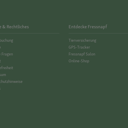
e & Rechtliches
Entdecke Fressnapf
­buchung
Tierversicherung
e
GPS-Tracker
e Fragen
Fressnapf Salon
t
Online-Shop
efreiheit
sum
hutz­hinweise
s