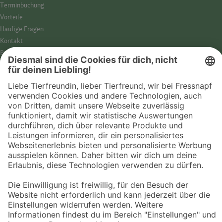
Termin­buchung
Vorteile
Häufige Fragen
Kontakt
Barrierefreiheit
Impressum
Datenschutz­hinweise
Cookies
AGB
Entdecke Fressnapf
Tierversicherung
GPS-Tracker
Fressnapf Salon
Online-Shop
© 2026 Fressnapf Tiernahrungs GmbH
Westpreußenstraße 32-38