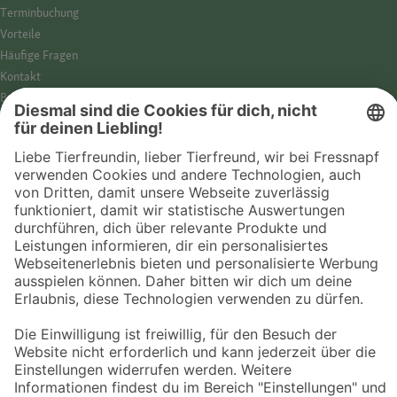
Termin­buchung
Vorteile
Häufige Fragen
Kontakt
Barrierefreiheit
Impressum
Datenschutz­hinweise
Cookies
AGB
Entdecke Fressnapf
Tierversicherung
GPS-Tracker
Fressnapf Salon
Online-Shop
© 2026 Fressnapf Tiernahrungs GmbH
Westpreußenstraße 32-38